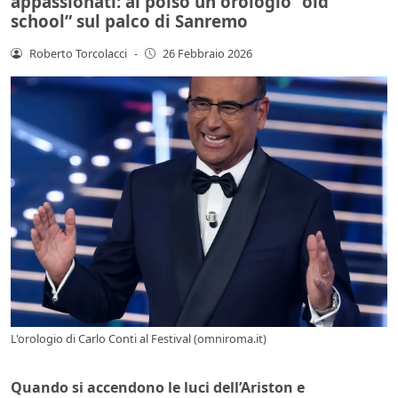
appassionati: al polso un orologio “old
school” sul palco di Sanremo
Roberto Torcolacci
-
26 Febbraio 2026
L'orologio di Carlo Conti al Festival (omniroma.it)
Quando si accendono le luci dell’Ariston e