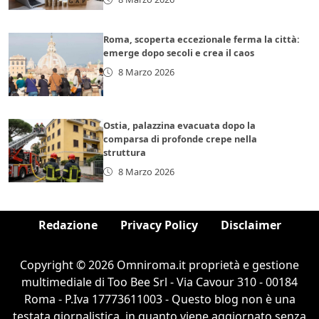
Roma, scoperta eccezionale ferma la città:
emerge dopo secoli e crea il caos
8 Marzo 2026
Ostia, palazzina evacuata dopo la
comparsa di profonde crepe nella
struttura
8 Marzo 2026
Redazione
Privacy Policy
Disclaimer
Copyright © 2026 Omniroma.it proprietà e gestione
multimediale di Too Bee Srl - Via Cavour 310 - 00184
Roma - P.Iva 17773611003 - Questo blog non è una
testata giornalistica, in quanto viene aggiornato senza